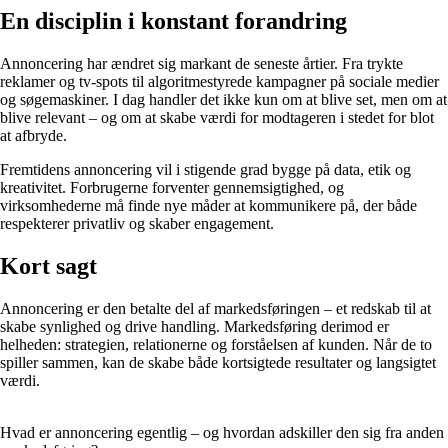
En disciplin i konstant forandring
Annoncering har ændret sig markant de seneste årtier. Fra trykte
reklamer og tv-spots til algoritmestyrede kampagner på sociale medier
og søgemaskiner. I dag handler det ikke kun om at blive set, men om at
blive relevant – og om at skabe værdi for modtageren i stedet for blot
at afbryde.
Fremtidens annoncering vil i stigende grad bygge på data, etik og
kreativitet. Forbrugerne forventer gennemsigtighed, og
virksomhederne må finde nye måder at kommunikere på, der både
respekterer privatliv og skaber engagement.
Kort sagt
Annoncering er den betalte del af markedsføringen – et redskab til at
skabe synlighed og drive handling. Markedsføring derimod er
helheden: strategien, relationerne og forståelsen af kunden. Når de to
spiller sammen, kan de skabe både kortsigtede resultater og langsigtet
værdi.
Hvad er annoncering egentlig – og hvordan adskiller den sig fra anden