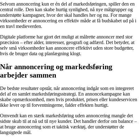
Selvom annoncering kun er én del af markedsføringen, spiller den en
central rolle. Den kan skabe hurtig synlighed, nå nye målgrupper og
understøtte kampagner, hvor der skal handles her og nu. For mange
virksomheder er annoncering en effektiv måde at få budskabet ud på i
en travl medieverden.
Digitale platforme har gjort det muligt at målrette annoncer med stor
præcision – efter alder, interesser, geografi og adfærd. Det betyder, at
selv små virksomheder kan annoncere effektivt uden store budgetter,
hvis de bruger data og planlægning klogt.
Når annoncering og markedsføring
arbejder sammen
De bedste resultater opstår, når annoncering indgår som en integreret
del af en samlet markedsføringsstrategi. En annoncekampagne kan
skabe opmærksomhed, men hvis produktet, prisen eller kundeservicen
ikke lever op til forventningerne, falder effekten hurtigt.
Omvendt kan en stærk markedsføring uden annoncering mangle det
sidste skub til at nå ud til nye kunder. Det handler derfor om balance –
at bruge annoncering som et taktisk værktøj, der understøtter de
langsigtede mål.