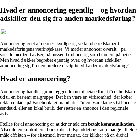
Hvad er annoncering egentlig – og hvordan
adskiller den sig fra anden markedsføring?
Annoncering er et af de mest synlige og velkendte redskaber i
markedsføringens værktøjskasse. Vi møder annoncer overalt – på
sociale medier, i aviser, på busser, i radioen og som bannere på nettet.
Men hvad dækker begrebet egentlig over, og hvordan adskiller
annoncering sig fra den bredere disciplin, vi kalder markedsføring?
Hvad er annoncering?
Annoncering handler grundlæggende om at betale for at få et budskab
ud til en bestemt målgruppe. Det kan være en virksomhed, der køber
reklameplads på Facebook, et brand, der får en tv-reklame vist i bedste
sendetid, eller en lokal butik, der sætter en annonce i den regionale
avis.
Fælles for al annoncering er, at der er tale om
betalt kommunikation
.
Afsenderen kontrollerer budskabet, tidspunktet og kan i mange tilfælde
måle effekten – for eksempel hvor mange, der klikker på en digital