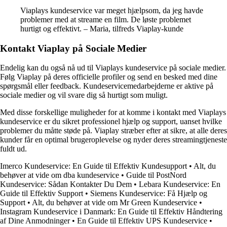
Viaplays kundeservice var meget hjælpsom, da jeg havde
problemer med at streame en film. De løste problemet
hurtigt og effektivt. – Maria, tilfreds Viaplay-kunde
Kontakt Viaplay på Sociale Medier
Endelig kan du også nå ud til Viaplays kundeservice på sociale medier.
Følg Viaplay på deres officielle profiler og send en besked med dine
spørgsmål eller feedback. Kundeservicemedarbejderne er aktive på
sociale medier og vil svare dig så hurtigt som muligt.
Med disse forskellige muligheder for at komme i kontakt med Viaplays
kundeservice er du sikret professionel hjælp og support, uanset hvilke
problemer du måtte støde på. Viaplay stræber efter at sikre, at alle deres
kunder får en optimal brugeroplevelse og nyder deres streamingtjeneste
fuldt ud.
Imerco Kundeservice: En Guide til Effektiv Kundesupport
•
Alt, du
behøver at vide om dba kundeservice
•
Guide til PostNord
Kundeservice: Sådan Kontakter Du Dem
•
Lebara Kundeservice: En
Guide til Effektiv Support
•
Siemens Kundeservice: Få Hjælp og
Support
•
Alt, du behøver at vide om Mr Green Kundeservice
•
Instagram Kundeservice i Danmark: En Guide til Effektiv Håndtering
af Dine Anmodninger
•
En Guide til Effektiv UPS Kundeservice
•