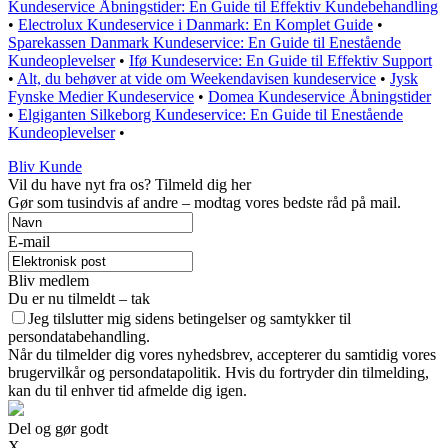
Kundeservice Åbningstider: En Guide til Effektiv Kundebehandling
•
Electrolux Kundeservice i Danmark: En Komplet Guide
•
Sparekassen Danmark Kundeservice: En Guide til Enestående
Kundeoplevelser
•
Ifø Kundeservice: En Guide til Effektiv Support
•
Alt, du behøver at vide om Weekendavisen kundeservice
•
Jysk
Fynske Medier Kundeservice
•
Domea Kundeservice Åbningstider
•
Elgiganten Silkeborg Kundeservice: En Guide til Enestående
Kundeoplevelser
•
Bliv Kunde
Vil du have nyt fra os? Tilmeld dig her
Gør som tusindvis af andre – modtag vores bedste råd på mail.
E-mail
Bliv medlem
Du er nu tilmeldt – tak
Jeg tilslutter mig sidens betingelser og samtykker til
persondatabehandling.
Når du tilmelder dig vores nyhedsbrev, accepterer du samtidig vores
brugervilkår og persondatapolitik. Hvis du fortryder din tilmelding,
kan du til enhver tid afmelde dig igen.
Del og gør godt
X