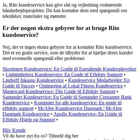
Ja, Rito kundeservice kan give råd og vejledning vedrørende
håndarbejdsprojekter. Du kan kontakte dem med spørgsmål om
teknikker, materialer og mønstre.
Er der nogen ekstra gebyrer for at bruge Rito
kundeservice?
Nej, der er ingen ekstra gebyrer for at kontakte Rito kundeservice.
Det er en gratis service, som de tilbyder for at hjælpe deres kunder
med eventuelle spørgsmål eller problemer.
Skoringen Kundeservice: En Guide til Enestående Kundeoplevelser
•
Lightinthebox Kundeservice: En Guide til Effektiv Support
•
Lindorff Inkasso Kundeservice
•
Kundeservice Medarbejder: En
Guide til Succes
•
Optimering af Lokal Fitness Kundeservice
•
Mastercard Kundeservice: Din Guide til Effektiv Support
•
Santander Kundeservice: En Guide til Santander Consumer Bank
Kundeservice
•
Komputer for alle kundeservice: En guide til
effektiv support
•
McAfee Kundeservice Danmark | McAfee
Danmark Kundeservice
•
Apollo Kundeservice: En Guide til
Effektiv Hjælp og Support
•
Bliv Kunde
Vil du have nyt fra os? Tilmeld dig her