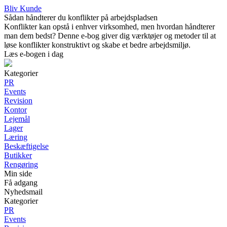
Bliv Kunde
Sådan håndterer du konflikter på arbejdspladsen
Konflikter kan opstå i enhver virksomhed, men hvordan håndterer
man dem bedst? Denne e-bog giver dig værktøjer og metoder til at
løse konflikter konstruktivt og skabe et bedre arbejdsmiljø.
Læs e-bogen i dag
Kategorier
PR
Events
Revision
Kontor
Lejemål
Lager
Læring
Beskæftigelse
Butikker
Rengøring
Min side
Få adgang
Nyhedsmail
Kategorier
PR
Events