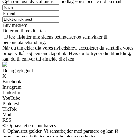
Gør som tusindvis af andre – modtag vores bedste råd på mail.
E-mail
Bliv medlem
Du er nu tilmeldt – tak
Jeg tilslutter mig sidens betingelser og samtykker til
persondatabehandling.
Når du tilmelder dig vores nyhedsbrev, accepterer du samtidig vores
brugervilkår og persondatapolitik. Hvis du fortryder din tilmelding,
kan du til enhver tid afmelde dig igen.
Del og gør godt
X
Facebook
Instagram
LinkedIn
YouTube
Pinterest
TikTok
Mail
RSS
© Ophavsretten håndhæves.
© Ophavsret gælder. Vi samarbejder med partnere og kan få
provision ved køb gennem anbefalede produkter.