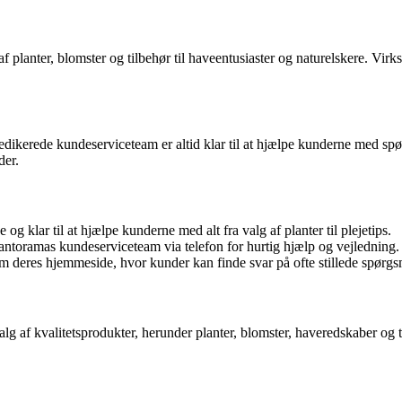
 planter, blomster og tilbehør til haveentusiaster og naturelskere. Virk
dedikerede kundeserviceteam er altid klar til at hjælpe kunderne med sp
der.
 klar til at hjælpe kunderne med alt fra valg af planter til plejetips.
oramas kundeserviceteam via telefon for hurtig hjælp og vejledning.
 deres hjemmeside, hvor kunder kan finde svar på ofte stillede spørgs
lg af kvalitetsprodukter, herunder planter, blomster, haveredskaber o