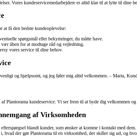
lser. Vores kundeservicemedarbejdere er altid klar til at lytte til dine 
ce
or at få den bedste kundeoplevelse:
entuelle spørgsmål eller bekymringer, du måtte have.
å vær åben for at modtage råd og vejledning.
ersy vores service til dine behov.
vice
er venligt og hjælpsomt, og jeg føler mig altid velkommen. – Maria, Kun
nte af Plantorama kundeservice. Vi ser frem til at byde dig velkommen 
nnemgang af Virksomheden
og efterspørgsel blandt kunder, som ønsker at komme i kontakt med dem.
, hvad der gør Plantorama til en virksomhed, der skiller sig ud, og h