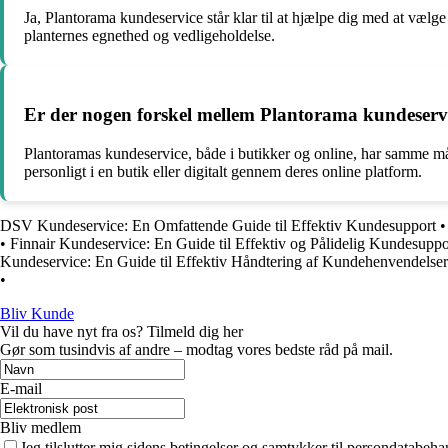
Ja, Plantorama kundeservice står klar til at hjælpe dig med at vælge
planternes egnethed og vedligeholdelse.
Er der nogen forskel mellem Plantorama kundeservic
Plantoramas kundeservice, både i butikker og online, har samme må
personligt i en butik eller digitalt gennem deres online platform.
DSV Kundeservice: En Omfattende Guide til Effektiv Kundesupport
•
Finnair Kundeservice: En Guide til Effektiv og Pålidelig Kundesuppo
Kundeservice: En Guide til Effektiv Håndtering af Kundehenvendelser
•
Bliv Kunde
Vil du have nyt fra os? Tilmeld dig her
Gør som tusindvis af andre – modtag vores bedste råd på mail.
E-mail
Bliv medlem
Jeg tilslutter mig sidens betingelser og samtykker til persondatabeha