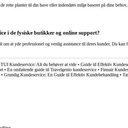
 de rette planter til din have eller indendørs miljø baseret på dine beh
e i de fysiske butikker og online support?
l om at yde professionel og venlig assistance til deres kunder. Du kan
•
TUI Kundeservice: Alt du behøver at vide
•
Guide til Effektiv Kundes
rt
•
En omfattende guide til Travelgenio kundeservice
•
Finnair Kundes
•
Grundig Kundeservice: En Guide til Effektiv Kundebehandling
•
Tø
ndling.