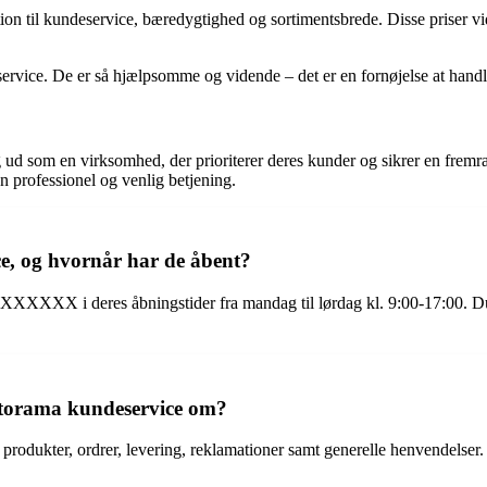
tion til kundeservice, bæredygtighed og sortimentsbrede. Disse priser v
service. De er så hjælpsomme og vidende – det er en fornøjelse at hand
ig ud som en virksomhed, der prioriterer deres kunder og sikrer en fr
n professionel og venlig betjening.
e, og hvornår har de åbent?
XXXXX i deres åbningstider fra mandag til lørdag kl. 9:00-17:00. Du
antorama kundeservice om?
dukter, ordrer, levering, reklamationer samt generelle henvendelser. D