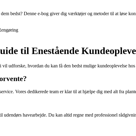
em bedst? Denne e-bog giver dig værktøjer og metoder til at løse konfl
Rengøring
ide til Enestående Kundeopleve
vil udforske, hvordan du kan få den bedst mulige kundeoplevelse hos 
orvente?
ervice. Vores dedikerede team er klar til at hjælpe dig med alt fra plan
r til udendørs havearbejde. Du kan altid regne med professionel rådgivni