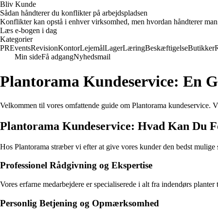
Bliv Kunde
Sådan håndterer du konflikter på arbejdspladsen
Konflikter kan opstå i enhver virksomhed, men hvordan håndterer man d
Læs e-bogen i dag
Kategorier
PR
Events
Revision
Kontor
Lejemål
Lager
Læring
Beskæftigelse
Butikker
Min side
Få adgang
Nyhedsmail
Plantorama Kundeservice: En Gu
Velkommen til vores omfattende guide om Plantorama kundeservice. Vi 
Plantorama Kundeservice: Hvad Kan Du F
Hos Plantorama stræber vi efter at give vores kunder den bedst mulige s
Professionel Rådgivning og Ekspertise
Vores erfarne medarbejdere er specialiserede i alt fra indendørs plante
Personlig Betjening og Opmærksomhed