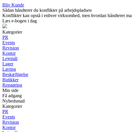
Bliv Kunde
Sådan håndterer du konflikter på arbejdspladsen
Konflikter kan opstå i enhver virksomhed, men hvordan håndterer man 
Læs e-bogen i dag
Kategorier
PR
Events
Revision
Kontor
Lejemål
Lager
Læring
Beskæftigelse
Butikker
Rengøring
Min side
Få adgang
Nyhedsmail
Kategorier
PR
Events
Revision
Kontor