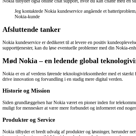
Nokia tilbyder også online chat support, hvor du kan chatte med en supp
Jeg kontaktede Nokia kundeservice angående et batteriproblem, 
Nokia-kunde
Afsluttende tanker
Nokia kundeservice er dedikeret til at levere en positiv kundeoplevel
supporttjenester, kan du løse eventuelle problemer med din Nokia-enhe
Mød Nokia – en ledende global teknologiv
Nokia er en af verdens førende teknologivirksomheder med et stærkt f
drive innovation og forvandling i en stadig mere digital verden.
Historie og Mission
Siden grundlæggelsen har Nokia været en pioner inden for telekommuni
muligt for mennesker at være mere forbundet og informeret end nogen
Produkter og Service
Nokia tilbyder et bredt udvalg af produkter og løsninger, herunder netv