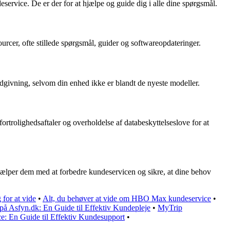
eservice. De er der for at hjælpe og guide dig i alle dine spørgsmål.
urcer, ofte stillede spørgsmål, guider og softwareopdateringer.
ådgivning, selvom din enhed ikke er blandt de nyeste modeller.
fortrolighedsaftaler og overholdelse af databeskyttelseslove for at
hjælper dem med at forbedre kundeservicen og sikre, at dine behov
for at vide
•
Alt, du behøver at vide om HBO Max kundeservice
•
på Asfyn.dk: En Guide til Effektiv Kundepleje
•
MyTrip
e: En Guide til Effektiv Kundesupport
•