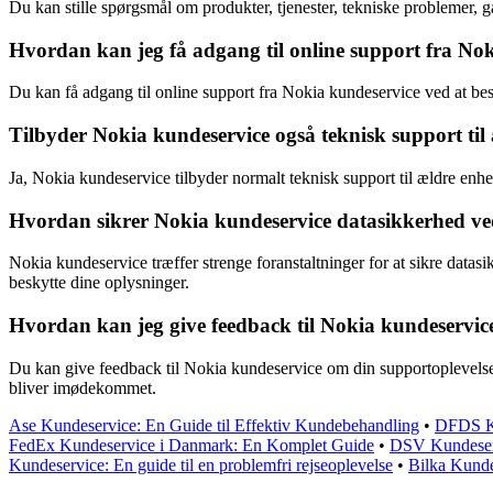
Du kan stille spørgsmål om produkter, tjenester, tekniske problemer, g
Hvordan kan jeg få adgang til online support fra No
Du kan få adgang til online support fra Nokia kundeservice ved at bes
Tilbyder Nokia kundeservice også teknisk support til
Ja, Nokia kundeservice tilbyder normalt teknisk support til ældre enh
Hvordan sikrer Nokia kundeservice datasikkerhed ve
Nokia kundeservice træffer strenge foranstaltninger for at sikre datasi
beskytte dine oplysninger.
Hvordan kan jeg give feedback til Nokia kundeservic
Du kan give feedback til Nokia kundeservice om din supportoplevelse 
bliver imødekommet.
Ase Kundeservice: En Guide til Effektiv Kundebehandling
•
DFDS Ku
FedEx Kundeservice i Danmark: En Komplet Guide
•
DSV Kundeserv
Kundeservice: En guide til en problemfri rejseoplevelse
•
Bilka Kunde