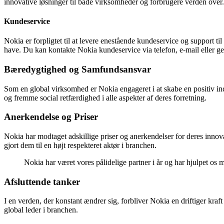
innovative løsninger til både virksomheder og forbrugere verden over.
Kundeservice
Nokia er forpligtet til at levere enestående kundeservice og support ti
have. Du kan kontakte Nokia kundeservice via telefon, e-mail eller g
Bæredygtighed og Samfundsansvar
Som en global virksomhed er Nokia engageret i at skabe en positiv i
og fremme social retfærdighed i alle aspekter af deres forretning.
Anerkendelse og Priser
Nokia har modtaget adskillige priser og anerkendelser for deres inno
gjort dem til en højt respekteret aktør i branchen.
Nokia har været vores pålidelige partner i år og har hjulpet os
Afsluttende tanker
I en verden, der konstant ændrer sig, forbliver Nokia en driftiger kra
global leder i branchen.