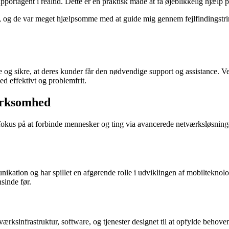
ortagent i realtid. Dette er en praktisk måde at få øjeblikkelig hjælp p
og de var meget hjælpsomme med at guide mig gennem fejlfindingstrinene
se og sikre, at deres kunder får den nødvendige support og assistance. V
d effektivt og problemfrit.
irksomhed
okus på at forbinde mennesker og ting via avancerede netværksløsninger
kation og har spillet en afgørende rolle i udviklingen af mobilteknolo
sinde før.
ærksinfrastruktur, software, og tjenester designet til at opfylde behove