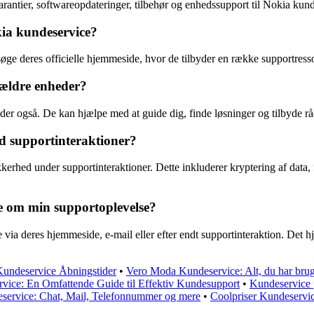
arantier, softwareopdateringer, tilbehør og enhedssupport til Nokia kund
kia kundeservice?
øge deres officielle hjemmeside, hvor de tilbyder en række supportresso
 ældre enheder?
eder også. De kan hjælpe med at guide dig, finde løsninger og tilbyde r
d supportinteraktioner?
kkerhed under supportinteraktioner. Dette inkluderer kryptering af data, 
e om min supportoplevelse?
via deres hjemmeside, e-mail eller efter endt supportinteraktion. Det 
ndeservice Åbningstider
•
Vero Moda Kundeservice: Alt, du har brug 
ice: En Omfattende Guide til Effektiv Kundesupport
•
Kundeservice 
service: Chat, Mail, Telefonnummer og mere
•
Coolpriser Kundeservic