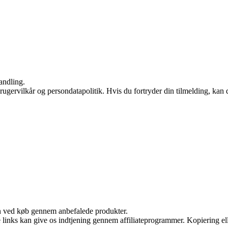
andling.
ugervilkår og persondatapolitik. Hvis du fortryder din tilmelding, kan d
n ved køb gennem anbefalede produkter.
le links kan give os indtjening gennem affiliateprogrammer. Kopiering ell