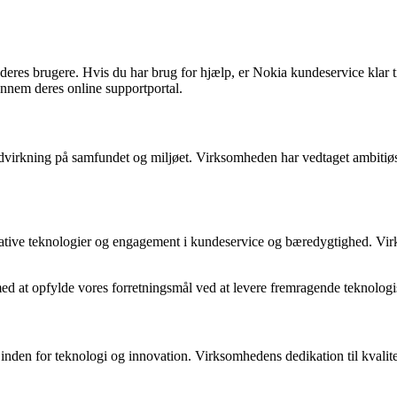
l deres brugere. Hvis du har brug for hjælp, er Nokia kundeservice klar t
ennem deres online supportportal.
ndvirkning på samfundet og miljøet. Virksomheden har vedtaget ambitiø
vative teknologier og engagement i kundeservice og bæredygtighed. Vir
 med at opfylde vores forretningsmål ved at levere fremragende teknolog
ft inden for teknologi og innovation. Virksomhedens dedikation til kval