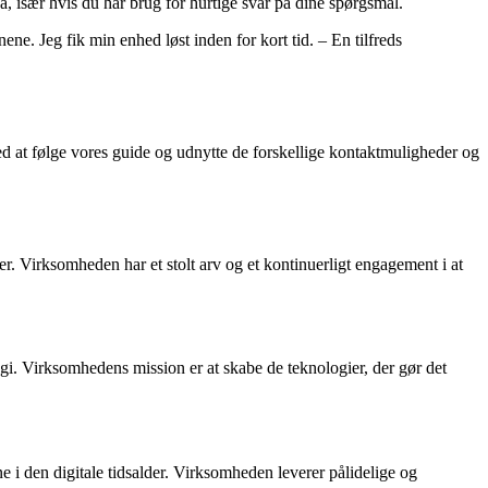
å, især hvis du har brug for hurtige svar på dine spørgsmål.
. Jeg fik min enhed løst inden for kort tid. – En tilfreds
ed at følge vores guide og udnytte de forskellige kontaktmuligheder og
. Virksomheden har et stolt arv og et kontinuerligt engagement i at
gi. Virksomhedens mission er at skabe de teknologier, der gør det
ne i den digitale tidsalder. Virksomheden leverer pålidelige og