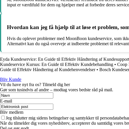
input er værdifuld for dem og hjælper med at forbedre deres service
Hvordan kan jeg få hjælp til at løse et problem,
Hvis du oplever problemer med MoonBoon kundeservice, som ikke er bl
Alternativt kan du også overveje at indberette problemet til releva
Eyda Kundeservice: En Guide til Effektiv Håndtering af Kundesuppor
Kundeservice Kursus: En Guide til Effektiv Kundebehandling
•
Coop K
Guide til Effektiv Håndtering af Kundehenvendelser
•
Bosch Kundeser
Bliv Kunde
Vil du have nyt fra os? Tilmeld dig her
Gør som tusindvis af andre – modtag vores bedste råd på mail.
E-mail
Bliv medlem
Jeg tilslutter mig sidens betingelser og samtykker til persondatabeha
Når du tilmelder dig vores nyhedsbrev, accepterer du samtidig vores bru
Del og gør godt