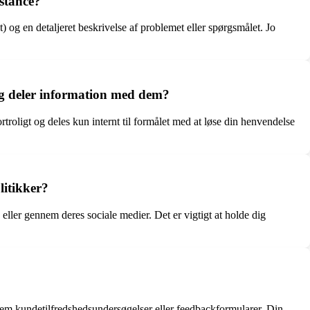
istance?
og en detaljeret beskrivelse af problemet eller spørgsmålet. Jo
eg deler information med dem?
roligt og deles kun internt til formålet med at løse din henvendelse
litikker?
ler gennem deres sociale medier. Det er vigtigt at holde dig
em kundetilfredshedsundersøgelser eller feedbackformularer. Din