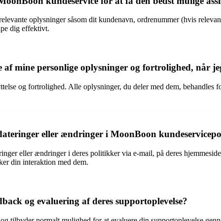
 MoonBoon kundeservice for at få den bedst mulige ass
elevante oplysninger såsom dit kundenavn, ordrenummer (hvis relevant) 
pe dig effektivt.
af mine personlige oplysninger og fortrolighed, når j
else og fortrolighed. Alle oplysninger, du deler med dem, behandles fort
dateringer eller ændringer i MoonBoon kundeservicepo
 eller ændringer i deres politikker via e-mail, på deres hjemmeside el
rker din interaktion med dem.
ack og evaluering af deres supportoplevelse?
g tilbyder normalt mulighed for at evaluere din supportoplevelse genn