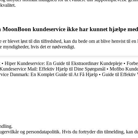
kvalitet.
 som MoonBoon kundeservice ikke har kunnet hjælpe me
evet løst til din tilfredshed, kan du bede om at blive henvist til en hø
nte myndigheder, hvis det er nødvendigt.
t
•
Hiper Kundeservice: En Guide til Ekstraordinær Kundepleje
•
Forbe
undeservice Mail: Effektiv Hjælp til Dine Spørgsmål
•
Mofibo Kundes
vice Danmark: En Komplet Guide til At Få Hjælp
•
Guide til Effekti
ndling.
gervilkår og persondatapolitik. Hvis du fortryder din tilmelding, kan du