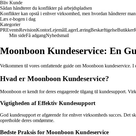
Bliv Kunde
Sådan håndterer du konflikter på arbejdspladsen
Konflikter kan opstå i enhver virksomhed, men hvordan håndterer man d
Læs e-bogen i dag
Kategorier
PR
Events
Revision
Kontor
Lejemål
Lager
Læring
Beskæftigelse
Butikker
Min side
Få adgang
Nyhedsmail
Moonboon Kundeservice: En Gui
Velkommen til vores omfattende guide om Moonboon kundeservice. I den
Hvad er Moonboon Kundeservice?
Moonboon er kendt for deres engagerede tilgang til kundesupport. Virks
Vigtigheden af Effektiv Kundesupport
God kundesupport er afgørende for enhver virksomheds succes. Det skaber 
opretholde deres omdømme.
Bedste Praksis for Moonboon Kundeservice