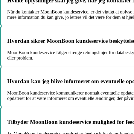
Hvilke oplysninger skal jeg give, når jeg kontakter
Når du kontakter MoonBoon kundeservice, er det vigtigt at oplyse r
mere information du kan give, jo lettere vil det være for dem at hjæl
Hvordan sikrer MoonBoon kundeservice beskyttelse 
MoonBoon kundeservice følger strenge retningslinjer for databeskytt
eller problem.
Hvordan kan jeg blive informeret om eventuelle op
MoonBoon kundeservice kommunikerer normalt eventuelle opdateringer
opdateret for at være informeret om eventuelle ændringer, der påvi
Tilbyder MoonBoon kundeservice mulighed for feedb
Ja, MoonBoon kundeservice værdsætter feedback fra deres kunder o