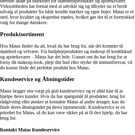
førende aktør på markedet for skønhedsprodukter og apoteksvarer.
Virksomheden har fortsat med at udvikle sig og tilbyder nu et bredt
udvalg af produkter fra både kendte mærker og egne linjer. Matas er et
sted, hvor kvalitet og ekspertise mødes, hvilket gør det til et foretrukket
valg for mange danskere.
Produktsortiment
Hos Matas finder du alt, hvad du har brug for, når det kommer til
skønhed og velvære. Fra hudplejeprodukter og makeup til kosttilskud
og apoteksvarer – Matas har det hele. Uanset om du har brug for at
forny dit makeup-look, pleje din hud eller styrke dit immunforsvar, vil
du kunne finde det perfekte produkt hos Matas.
Kundeservice og Åbningstider
Matas lægger stor vægt på god kundeservice og er altid klar til at
hjælpe deres kunder. Hvis du har spørgsmål til produkter, brug for
rådgivning eller ønsker at kontakte Matas af andre årsager, kan du
finde deres åbningstider på deres hjemmeside. Kundeservice er en
prioritet for Matas, så du kan være sikker på at få den hjælp, du har
brug for.
Kontakt Matas Kundeservice