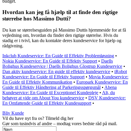
budget.
Hvordan kan jeg få hjælp til at finde den rigtige
størrelse hos Massimo Dutti?
Du kan se størrelsesguiden på Massimo Duttis hjemmeside for at få
vejledning om, hvordan du finder den rigtige størrelse. Hvis du
stadig er i tvivl, kan du kontakte deres kundeservice for hjælp og
rådgivning.
Inkclub Kundeservice: En Guide til Effektiv Problemløsning
•
Nokia Kundeservice: En Guide til Effektiv Support
•
Daells
Bolighus Kundeservice | Daells Bolighus Glostrup Kundeservice
•
Dan aktiv kundeservice: En guide til effektiv kundeservice
•
iRobot
Kundeservice: En Guide til Effektiv Support
•
Movia Kundeservice:
En Guide til Effektiv Kommunikation
•
Europark Kundeservice: En
Guide til Effektiv Håndtering af Parkeringsspørgsmål
•
Abena
Kundeservice: En Guide til Exceptionel Kundepleje
•
Alt, du
behøver at vide om About You kundeservice
•
DSV Kundeservice:
En Omfattende Guide til Effektiv Kundesupport
•
Bliv Kunde
Vil du have nyt fra os? Tilmeld dig her
Gør som tusindvis af andre – modtag vores bedste råd på mail.