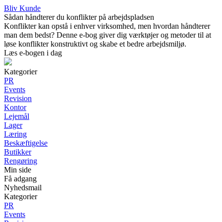
Bliv Kunde
Sådan håndterer du konflikter på arbejdspladsen
Konflikter kan opstå i enhver virksomhed, men hvordan håndterer
man dem bedst? Denne e-bog giver dig værktøjer og metoder til at
løse konflikter konstruktivt og skabe et bedre arbejdsmiljø.
Læs e-bogen i dag
Kategorier
PR
Events
Revision
Kontor
Lejemål
Lager
Læring
Beskæftigelse
Butikker
Rengøring
Min side
Få adgang
Nyhedsmail
Kategorier
PR
Events