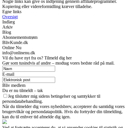
Nogle links kan give os indtjening gennem affiliateprogrammer.
Kopiering eller videreformidling kræver tilladelse.
Egne links
Oversigt
Indlæg
Arkiv
Blog
Abonnementsstrøm
BlivKunde.dk
Online Nu
info@onlinenu.dk
Vil du have nyt fra os? Tilmeld dig her
Gør som tusindvis af andre – modtag vores bedste råd på mail.
E-mail
Bliv medlem
Du er nu tilmeldt – tak
Jeg tilslutter mig sidens betingelser og samtykker til
persondatabehandling.
Når du tilmelder dig vores nyhedsbrev, accepterer du samtidig vores
brugervilkår og persondatapolitik. Hvis du fortryder din tilmelding,
kan du til enhver tid afmelde dig igen.
Ved at fortsætte accepterer du, at vi anvender cookies til statistik og