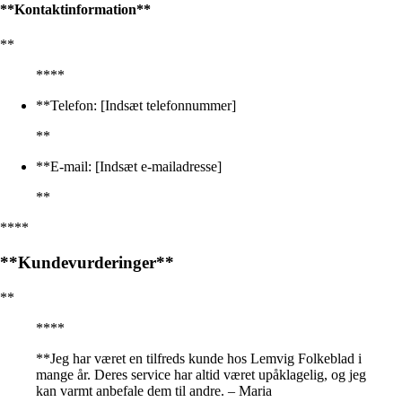
**Kontaktinformation**
**
****
**Telefon: [Indsæt telefonnummer]
**
**E-mail: [Indsæt e-mailadresse]
**
****
**Kundevurderinger**
**
****
**Jeg har været en tilfreds kunde hos Lemvig Folkeblad i
mange år. Deres service har altid været upåklagelig, og jeg
kan varmt anbefale dem til andre. – Maria