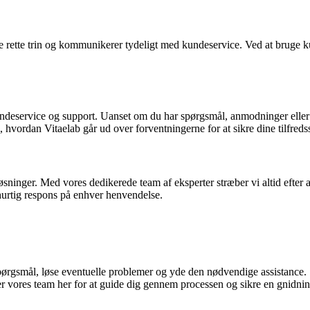
de rette trin og kommunikerer tydeligt med kundeservice. Ved at bruge 
kundeservice og support. Uanset om du har spørgsmål, anmodninger eller
vordan Vitaelab går ud over forventningerne for at sikre dine tilfredsst
ninger. Med vores dedikerede team af eksperter stræber vi altid efter a
hurtig respons på enhver henvendelse.
spørgsmål, løse eventuelle problemer og yde den nødvendige assistance.
er vores team her for at guide dig gennem processen og sikre en gnidnin