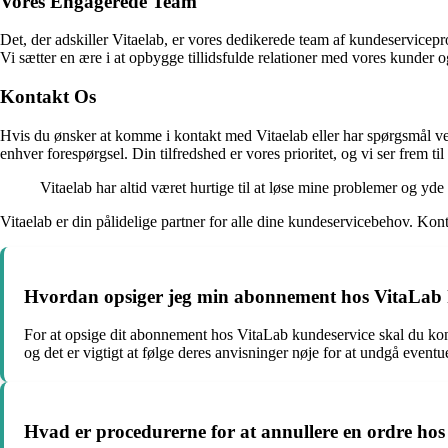
Vores Engagerede Team
Det, der adskiller Vitaelab, er vores dedikerede team af kundeservicepr
Vi sætter en ære i at opbygge tillidsfulde relationer med vores kunder o
Kontakt Os
Hvis du ønsker at komme i kontakt med Vitaelab eller har spørgsmål vedr
enhver forespørgsel. Din tilfredshed er vores prioritet, og vi ser frem til
Vitaelab har altid været hurtige til at løse mine problemer og yd
Vitaelab er din pålidelige partner for alle dine kundeservicebehov. Kont
Hvordan opsiger jeg min abonnement hos VitaLab 
For at opsige dit abonnement hos VitaLab kundeservice skal du kont
og det er vigtigt at følge deres anvisninger nøje for at undgå eventue
Hvad er procedurerne for at annullere en ordre ho