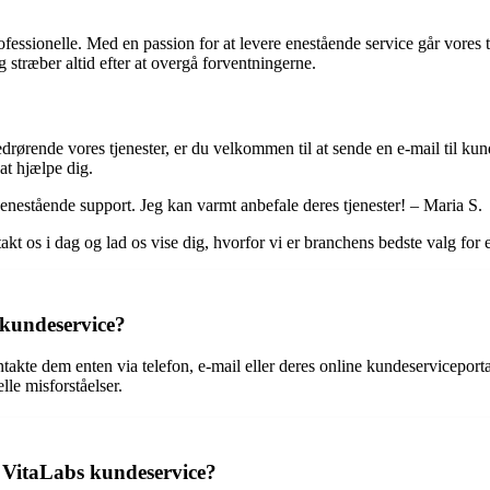
ofessionelle. Med en passion for at levere enestående service går vores 
g stræber altid efter at overgå forventningerne.
ørende vores tjenester, er du velkommen til at sende en e-mail til kund
 at hjælpe dig.
e enestående support. Jeg kan varmt anbefale deres tjenester! – Maria S.
akt os i dag og lad os vise dig, hvorfor vi er branchens bedste valg for
kundeservice?
akte dem enten via telefon, e-mail eller deres online kundeserviceporta
lle misforståelser.
s VitaLabs kundeservice?