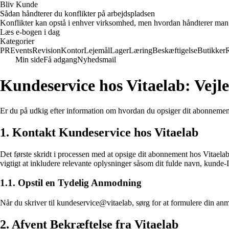
Bliv Kunde
Sådan håndterer du konflikter på arbejdspladsen
Konflikter kan opstå i enhver virksomhed, men hvordan håndterer man d
Læs e-bogen i dag
Kategorier
PR
Events
Revision
Kontor
Lejemål
Lager
Læring
Beskæftigelse
Butikker
Min side
Få adgang
Nyhedsmail
Kundeservice hos Vitaelab: Vejle
Er du på udkig efter information om hvordan du opsiger dit abonnement
1. Kontakt Kundeservice hos Vitaelab
Det første skridt i processen med at opsige dit abonnement hos Vitael
vigtigt at inkludere relevante oplysninger såsom dit fulde navn, kunde
1.1. Opstil en Tydelig Anmodning
Når du skriver til kundeservice@vitaelab, sørg for at formulere din a
2. Afvent Bekræftelse fra Vitaelab