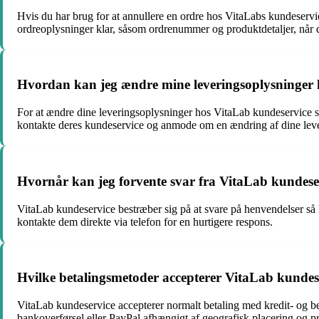
Hvis du har brug for at annullere en ordre hos VitaLabs kundeservic
ordreoplysninger klar, såsom ordrenummer og produktdetaljer, når 
Hvordan kan jeg ændre mine leveringsoplysninger 
For at ændre dine leveringsoplysninger hos VitaLab kundeservice sk
kontakte deres kundeservice og anmode om en ændring af dine leve
Hvornår kan jeg forvente svar fra VitaLab kundeser
VitaLab kundeservice bestræber sig på at svare på henvendelser så 
kontakte dem direkte via telefon for en hurtigere respons.
Hvilke betalingsmetoder accepterer VitaLab kundes
VitaLab kundeservice accepterer normalt betaling med kredit- og b
bankoverførsel eller PayPal afhængigt af geografisk placering og 