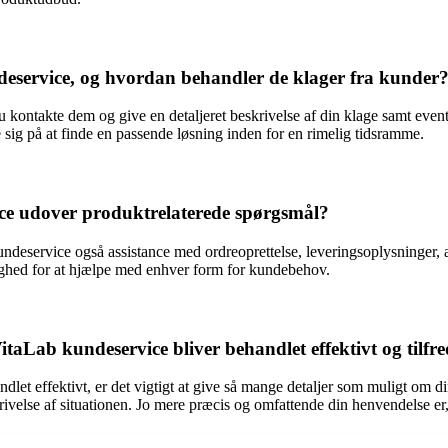
eservice, og hvordan behandler de klager fra kunder
du kontakte dem og give en detaljeret beskrivelse af din klage samt ev
sig på at finde en passende løsning inden for en rimelig tidsramme.
ice udover produktrelaterede spørgsmål?
ndeservice også assistance med ordreoprettelse, leveringsoplysninger,
ighed for at hjælpe med enhver form for kundebehov.
taLab kundeservice bliver behandlet effektivt og tilfre
dlet effektivt, er det vigtigt at give så mange detaljer som muligt om di
velse af situationen. Jo mere præcis og omfattende din henvendelse er