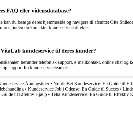
es FAQ eller vidensdatabase?
e kan du besøge deres hjemmeside og navigere til afsnittet Ofte Stille
ource, inden du kontakter kundeservice direkte.
VitaLab kundeservice til deres kunder?
onskanaler, herunder telefonisk support, e-mailkontakt, online chat o
lp og support fra kundeserviceteamet.
undeservice Åbningstider
•
NordicBet Kundeservice: En Guide til Eff
debehandling
•
Kundeservice Job i Odense: En Guide til Succes
•
Lindo
Guide til Effektiv Hjælp
•
Telia Kundeservice: En Guide til Effektiv 