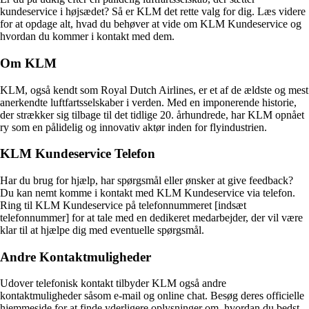
kundeservice i højsædet? Så er KLM det rette valg for dig. Læs videre
for at opdage alt, hvad du behøver at vide om KLM Kundeservice og
hvordan du kommer i kontakt med dem.
Om KLM
KLM, også kendt som Royal Dutch Airlines, er et af de ældste og mest
anerkendte luftfartsselskaber i verden. Med en imponerende historie,
der strækker sig tilbage til det tidlige 20. århundrede, har KLM opnået
ry som en pålidelig og innovativ aktør inden for flyindustrien.
KLM Kundeservice Telefon
Har du brug for hjælp, har spørgsmål eller ønsker at give feedback?
Du kan nemt komme i kontakt med KLM Kundeservice via telefon.
Ring til KLM Kundeservice på telefonnummeret [indsæt
telefonnummer] for at tale med en dedikeret medarbejder, der vil være
klar til at hjælpe dig med eventuelle spørgsmål.
Andre Kontaktmuligheder
Udover telefonisk kontakt tilbyder KLM også andre
kontaktmuligheder såsom e-mail og online chat. Besøg deres officielle
hjemmeside for at finde yderligere oplysninger om, hvordan du bedst