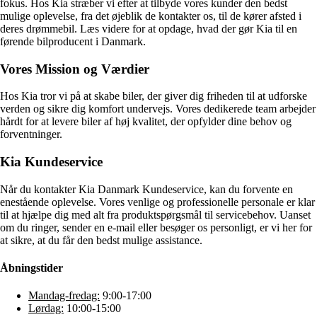
fokus. Hos Kia stræber vi efter at tilbyde vores kunder den bedst
mulige oplevelse, fra det øjeblik de kontakter os, til de kører afsted i
deres drømmebil. Læs videre for at opdage, hvad der gør Kia til en
førende bilproducent i Danmark.
Vores Mission og Værdier
Hos Kia tror vi på at skabe biler, der giver dig friheden til at udforske
verden og sikre dig komfort undervejs. Vores dedikerede team arbejder
hårdt for at levere biler af høj kvalitet, der opfylder dine behov og
forventninger.
Kia Kundeservice
Når du kontakter Kia Danmark Kundeservice, kan du forvente en
enestående oplevelse. Vores venlige og professionelle personale er klar
til at hjælpe dig med alt fra produktspørgsmål til servicebehov. Uanset
om du ringer, sender en e-mail eller besøger os personligt, er vi her for
at sikre, at du får den bedst mulige assistance.
Åbningstider
Mandag-fredag:
9:00-17:00
Lørdag:
10:00-15:00