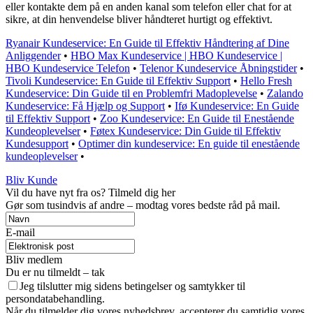
eller kontakte dem på en anden kanal som telefon eller chat for at
sikre, at din henvendelse bliver håndteret hurtigt og effektivt.
Ryanair Kundeservice: En Guide til Effektiv Håndtering af Dine
Anliggender
•
HBO Max Kundeservice | HBO Kundeservice |
HBO Kundeservice Telefon
•
Telenor Kundeservice Åbningstider
•
Tivoli Kundeservice: En Guide til Effektiv Support
•
Hello Fresh
Kundeservice: Din Guide til en Problemfri Madoplevelse
•
Zalando
Kundeservice: Få Hjælp og Support
•
Ifø Kundeservice: En Guide
til Effektiv Support
•
Zoo Kundeservice: En Guide til Enestående
Kundeoplevelser
•
Føtex Kundeservice: Din Guide til Effektiv
Kundesupport
•
Optimer din kundeservice: En guide til enestående
kundeoplevelser
•
Bliv Kunde
Vil du have nyt fra os? Tilmeld dig her
Gør som tusindvis af andre – modtag vores bedste råd på mail.
E-mail
Bliv medlem
Du er nu tilmeldt – tak
Jeg tilslutter mig sidens betingelser og samtykker til
persondatabehandling.
Når du tilmelder dig vores nyhedsbrev, accepterer du samtidig vores