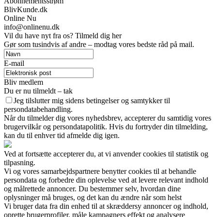
Abonnementsstrøm
BlivKunde.dk
Online Nu
info@onlinenu.dk
Vil du have nyt fra os? Tilmeld dig her
Gør som tusindvis af andre – modtag vores bedste råd på mail.
E-mail
Bliv medlem
Du er nu tilmeldt – tak
Jeg tilslutter mig sidens betingelser og samtykker til
persondatabehandling.
Når du tilmelder dig vores nyhedsbrev, accepterer du samtidig vores
brugervilkår og persondatapolitik. Hvis du fortryder din tilmelding,
kan du til enhver tid afmelde dig igen.
Ved at fortsætte accepterer du, at vi anvender cookies til statistik og
tilpasning.
Vi og vores samarbejdspartnere benytter cookies til at behandle
persondata og forbedre din oplevelse ved at levere relevant indhold
og målrettede annoncer. Du bestemmer selv, hvordan dine
oplysninger må bruges, og det kan du ændre når som helst
Vi bruger data fra din enhed til at skræddersy annoncer og indhold,
oprette brugerprofiler, måle kampagners effekt og analysere