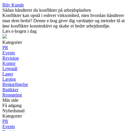
Bliv Kunde
Sådan håndterer du konflikter på arbejdspladsen
Konflikter kan opstå i enhver virksomhed, men hvordan håndterer
man dem bedst? Denne e-bog giver dig værktøjer og metoder til at
løse konflikter konstruktivt og skabe et bedre arbejdsmiljø.
Læs e-bogen i dag
Kategorier
PR
Events
Revision
Kontor
Lejemål
Lager
Læring
Beskæftigelse
Butikker
Rengøring
Min side
Få adgang
Nyhedsmail
Kategorier
PR
Events