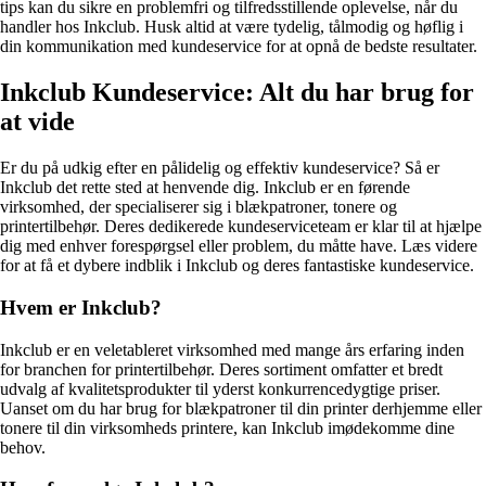
tips kan du sikre en problemfri og tilfredsstillende oplevelse, når du
handler hos Inkclub. Husk altid at være tydelig, tålmodig og høflig i
din kommunikation med kundeservice for at opnå de bedste resultater.
Inkclub Kundeservice: Alt du har brug for
at vide
Er du på udkig efter en pålidelig og effektiv kundeservice? Så er
Inkclub det rette sted at henvende dig. Inkclub er en førende
virksomhed, der specialiserer sig i blækpatroner, tonere og
printertilbehør. Deres dedikerede kundeserviceteam er klar til at hjælpe
dig med enhver forespørgsel eller problem, du måtte have. Læs videre
for at få et dybere indblik i Inkclub og deres fantastiske kundeservice.
Hvem er Inkclub?
Inkclub er en veletableret virksomhed med mange års erfaring inden
for branchen for printertilbehør. Deres sortiment omfatter et bredt
udvalg af kvalitetsprodukter til yderst konkurrencedygtige priser.
Uanset om du har brug for blækpatroner til din printer derhjemme eller
tonere til din virksomheds printere, kan Inkclub imødekomme dine
behov.