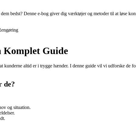
em bedst? Denne e-bog giver dig værktøjer og metoder til at løse konfl
Rengøring
n Komplet Guide
 at kunderne altid er i trygge hænder. I denne guide vil vi udforske de 
r de?
hov og situation.
ldelser.
dt.