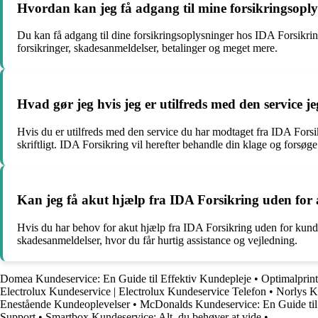
Hvordan kan jeg få adgang til mine forsikringsopl
Du kan få adgang til dine forsikringsoplysninger hos IDA Forsikrin
forsikringer, skadesanmeldelser, betalinger og meget mere.
Hvad gør jeg hvis jeg er utilfreds med den service 
Hvis du er utilfreds med den service du har modtaget fra IDA Fors
skriftligt. IDA Forsikring vil herefter behandle din klage og forsøge 
Kan jeg få akut hjælp fra IDA Forsikring uden for
Hvis du har behov for akut hjælp fra IDA Forsikring uden for kund
skadesanmeldelser, hvor du får hurtig assistance og vejledning.
Domea Kundeservice: En Guide til Effektiv Kundepleje
•
Optimalprin
Electrolux Kundeservice | Electrolux Kundeservice Telefon
•
Norlys K
Enestående Kundeoplevelser
•
McDonalds Kundeservice: En Guide til
Support
•
Smartbox Kundeservice: Alt, du behøver at vide
•