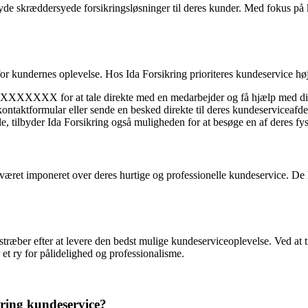
byde skræddersyede forsikringsløsninger til deres kunder. Med fokus på 
or kundernes oplevelse. Hos Ida Forsikring prioriteres kundeservice højt
 XXXXXXXX for at tale direkte med en medarbejder og få hjælp med din
taktformular eller sende en besked direkte til deres kundeserviceafde
, tilbyder Ida Forsikring også muligheden for at besøge en af deres fysisk
id været imponeret over deres hurtige og professionelle kundeservice. De
stræber efter at levere den bedst mulige kundeserviceoplevelse. Ved at t
et ry for pålidelighed og professionalisme.
ring kundeservice?