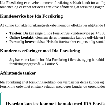
Ida Forsikring
er et velrenommeret forsikringsselskab kendt for at til
branchen og er kendt for deres effektive håndtering af forsikringssager.
Kundeservice hos Ida Forsikring
At kunne kontakte forsikringsselskabet nemt og effektivt er afgørende f
Telefon:
Du kan ringe til Ida Forsikrings kundeservice på +45
Online kontakt:
Gennem deres hjemmeside kan du udfylde en kon
Personlig henvendelse:
Hvis du foretrækker en personlig samtale
Kundernes erfaringer med Ida Forsikring
Jeg har været kunde hos Ida Forsikring i flere år, og jeg har alt
forsikringsspørgsmål. – Louise S.
Afsluttende tanker
Ida Forsikring
er et forsikringsselskab, der værdsætter deres kunder og 
Forsikring opbygget en stærk relation med deres kunder og opretholder 
Hvordan kan jeg komme i kontakt med IDA Forsik