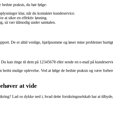
 bedste praksis, du bør følge:
oplysninger klar, når du kontakter kundeservice.
r at sikre en effektiv løsning.
ig, så vær tålmodig under samtalen.
esupport. De er altid venlige, hjælpsomme og løser mine problemer hurtig
 Du kan ringe til dem på 12345678 eller sende en e-mail på kundeserv
den bedst mulige oplevelse. Ved at følge de bedste praksis og være forber
ehøver at vide
rsikring? Lad os dykke ned i, hvad dette forsikringsselskab har at til