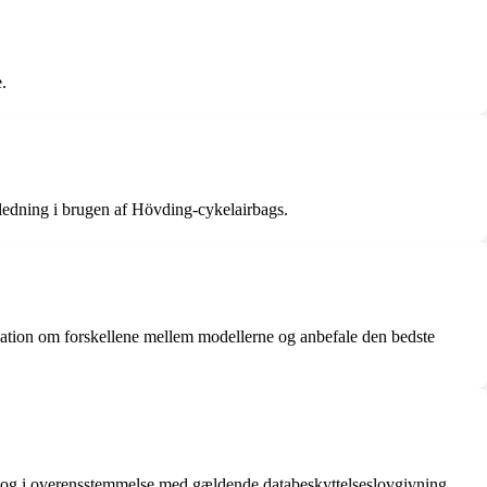
.
ejledning i brugen af Hövding-cykelairbags.
mation om forskellene mellem modellerne og anbefale den bedste
igt og i overensstemmelse med gældende databeskyttelseslovgivning.