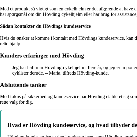
Med et produkt så vigtigt som en cykelhjelm er det afgørende at have e
har spørgsmål om din Hövding-cykelhjelm eller har brug for assistance
Sådan kontakter du Hövdings kundeservice
Hvis du ønsker at komme i kontakt med Hövdings kundeservice, kan du e
rette hjælp.
Kunders erfaringer med Hövding
Jeg har haft min Hövding-cykelhjelm i flere år, og jeg er imponer
cyklister derude. – Maria, tilfreds Hövding-kunde.
Afsluttende tanker
Med fokus på sikkerhed og kundeservice har Hövding etableret sig som en
rette valg for dig.
Hvad er Hövding kundeservice, og hvad tilbyder d
Hövding kundeservice er den kundeservicen, som Hövding, producent