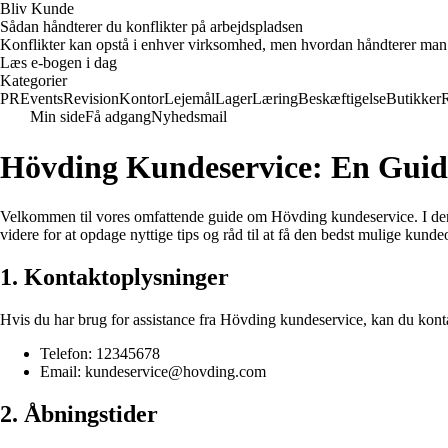
Bliv Kunde
Sådan håndterer du konflikter på arbejdspladsen
Konflikter kan opstå i enhver virksomhed, men hvordan håndterer man d
Læs e-bogen i dag
Kategorier
PR
Events
Revision
Kontor
Lejemål
Lager
Læring
Beskæftigelse
Butikker
Min side
Få adgang
Nyhedsmail
Hövding Kundeservice: En Guide
Velkommen til vores omfattende guide om Hövding kundeservice. I denn
videre for at opdage nyttige tips og råd til at få den bedst mulige kunde
1. Kontaktoplysninger
Hvis du har brug for assistance fra Hövding kundeservice, kan du kon
Telefon: 12345678
Email: kundeservice@hovding.com
2. Åbningstider