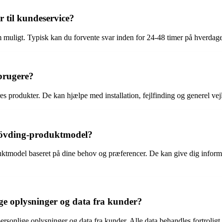
r til kundeservice?
 muligt. Typisk kan du forvente svar inden for 24-48 timer på hverdage
 brugere?
res produkter. De kan hjælpe med installation, fejlfinding og generel v
 Hövding-produktmodel?
uktmodel baseret på dine behov og præferencer. De kan give dig infor
e oplysninger og data fra kunder?
 personlige oplysninger og data fra kunder. Alle data behandles fortrol