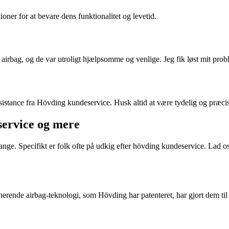
oner for at bevare dens funktionalitet og levetid.
rbag, og de var utroligt hjælpsomme og venlige. Jeg fik løst mit prob
assistance fra Hövding kundeservice. Husk altid at være tydelig og præci
service og mere
ge. Specifikt er folk ofte på udkig efter hövding kundeservice. Lad o
erende airbag-teknologi, som Hövding har patenteret, har gjort dem til