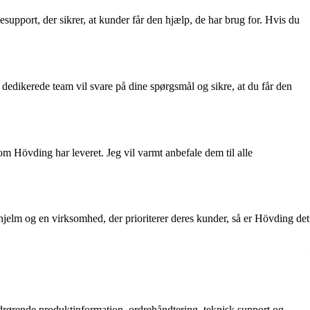
upport, der sikrer, at kunder får den hjælp, de har brug for. Hvis du
edikerede team vil svare på dine spørgsmål og sikre, at du får den
om Hövding har leveret. Jeg vil varmt anbefale dem til alle
shjelm og en virksomhed, der prioriterer deres kunder, så er Hövding det
drørende produktinformation, ordrehåndtering, teknisk support og