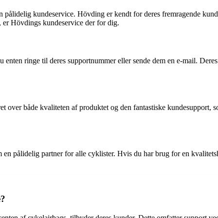
n pålidelig kundeservice. Hövding er kendt for deres fremragende kundes
, er Hövdings kundeservice der for dig.
nten ringe til deres supportnummer eller sende dem en e-mail. Deres d
et over både kvaliteten af produktet og den fantastiske kundesupport, s
 pålidelig partner for alle cyklister. Hvis du har brug for en kvalitet
e?
en af cykelairbags, tilbyder deres kunder. Dette omfatter support ve