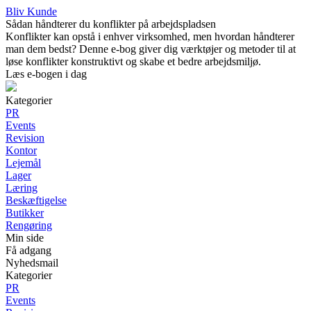
Bliv Kunde
Sådan håndterer du konflikter på arbejdspladsen
Konflikter kan opstå i enhver virksomhed, men hvordan håndterer
man dem bedst? Denne e-bog giver dig værktøjer og metoder til at
løse konflikter konstruktivt og skabe et bedre arbejdsmiljø.
Læs e-bogen i dag
Kategorier
PR
Events
Revision
Kontor
Lejemål
Lager
Læring
Beskæftigelse
Butikker
Rengøring
Min side
Få adgang
Nyhedsmail
Kategorier
PR
Events