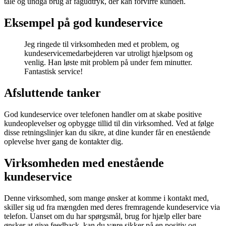
tale og undgå brug af fagudtryk, der kan forvirre kunden.
Eksempel på god kundeservice
Jeg ringede til virksomheden med et problem, og
kundeservicemedarbejderen var utroligt hjælpsom og
venlig. Han løste mit problem på under fem minutter.
Fantastisk service!
Afsluttende tanker
God kundeservice over telefonen handler om at skabe positive
kundeoplevelser og opbygge tillid til din virksomhed. Ved at følge
disse retningslinjer kan du sikre, at dine kunder får en enestående
oplevelse hver gang de kontakter dig.
Virksomheden med enestående
kundeservice
Denne virksomhed, som mange ønsker at komme i kontakt med,
skiller sig ud fra mængden med deres fremragende kundeservice via
telefon. Uanset om du har spørgsmål, brug for hjælp eller bare
ønsker at give feedback, kan du være sikker på en positiv og