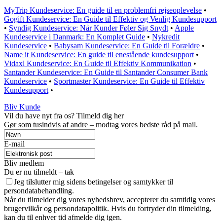
MyTrip Kundeservice: En guide til en problemfri rejseoplevelse
•
Gogift Kundeservice: En Guide til Effektiv og Venlig Kundesupport
•
Syndig Kundeservice: Når Kunder Føler Sig Snydt
•
Apple
Kundeservice i Danmark: En Komplet Guide
•
Nykredit
Kundeservice
•
Babysam Kundeservice: En Guide til Forældre
•
Name it Kundeservice: En guide til enestående kundesupport
•
Vidaxl Kundeservice: En Guide til Effektiv Kommunikation
•
Santander Kundeservice: En Guide til Santander Consumer Bank
Kundeservice
•
Sportmaster Kundeservice: En Guide til Effektiv
Kundesupport
•
Bliv Kunde
Vil du have nyt fra os? Tilmeld dig her
Gør som tusindvis af andre – modtag vores bedste råd på mail.
E-mail
Bliv medlem
Du er nu tilmeldt – tak
Jeg tilslutter mig sidens betingelser og samtykker til
persondatabehandling.
Når du tilmelder dig vores nyhedsbrev, accepterer du samtidig vores
brugervilkår og persondatapolitik. Hvis du fortryder din tilmelding,
kan du til enhver tid afmelde dig igen.