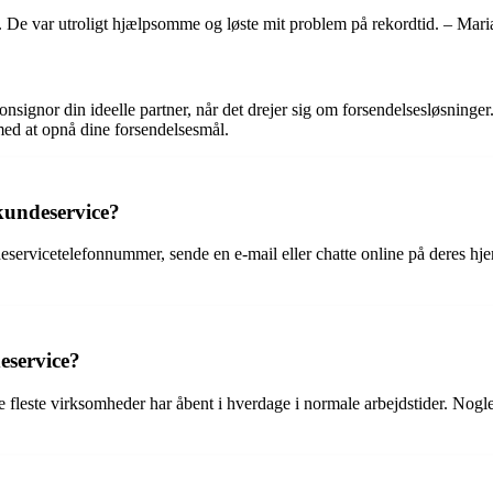
e. De var utroligt hjælpsomme og løste mit problem på rekordtid. – Mar
nsignor din ideelle partner, når det drejer sig om forsendelsesløsninger
ed at opnå dine forsendelsesmål.
kundeservice?
deservicetelefonnummer, sende en e-mail eller chatte online på deres h
eservice?
e fleste virksomheder har åbent i hverdage i normale arbejdstider. Nog