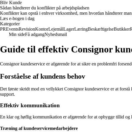
Bliv Kunde
Sådan håndterer du konflikter på arbejdspladsen
Konflikter kan opstå i enhver virksomhed, men hvordan håndterer man d
Læs e-bogen i dag
Kategorier
PR
Events
Revision
Kontor
Lejemål
Lager
Læring
Beskæftigelse
Butikker
Min side
Få adgang
Nyhedsmail
Guide til effektiv Consignor kun
Consignor kundeservice er afgørende for at sikre en problemfri forsende
Forståelse af kundens behov
Det første skridt mod en vellykket Consignor kundeservice er at forstå
support.
Effektiv kommunikation
En klar og høflig kommunikation er afgørende for at opbygge tillid og 
Træning af kundeservicemedarbejdere