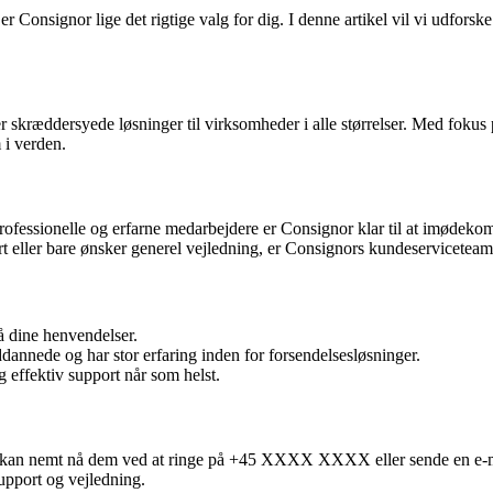
å er Consignor lige det rigtige valg for dig. I denne artikel vil vi udfo
r skræddersyede løsninger til virksomheder i alle størrelser. Med fokus 
 i verden.
rofessionelle og erfarne medarbejdere er Consignor klar til at imødekom
eller bare ønsker generel vejledning, er Consignors kundeserviceteam al
å dine henvendelser.
nnede og har stor erfaring inden for forsendelsesløsninger.
effektiv support når som helst.
 kan nemt nå dem ved at ringe på +45 XXXX XXXX eller sende en e-ma
upport og vejledning.