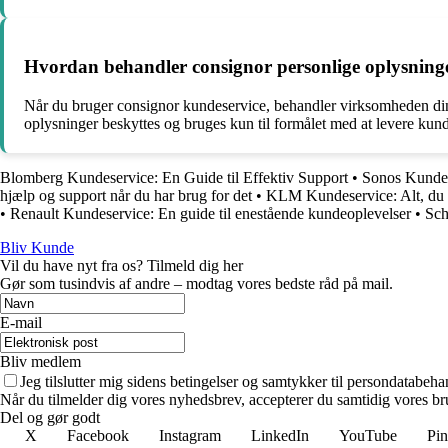
Hvordan behandler consignor personlige oplysninge
Når du bruger consignor kundeservice, behandler virksomheden dine
oplysninger beskyttes og bruges kun til formålet med at levere kund
Blomberg Kundeservice: En Guide til Effektiv Support
•
Sonos Kundese
hjælp og support når du har brug for det
•
KLM Kundeservice: Alt, du 
•
Renault Kundeservice: En guide til enestående kundeoplevelser
•
Sch
Bliv Kunde
Vil du have nyt fra os? Tilmeld dig her
Gør som tusindvis af andre – modtag vores bedste råd på mail.
E-mail
Bliv medlem
Jeg tilslutter mig sidens betingelser og samtykker til persondatabeha
Når du tilmelder dig vores nyhedsbrev, accepterer du samtidig vores bru
Del og gør godt
X
Facebook
Instagram
LinkedIn
YouTube
Pin