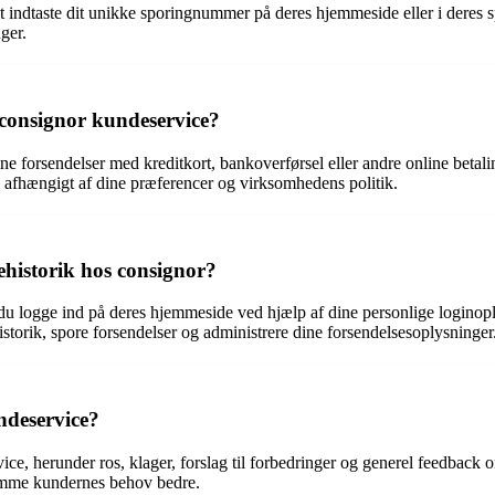
 indtaste dit unikke sporingnummer på deres hjemmeside eller i deres 
ger.
 consignor kundeservice?
ne forsendelser med kreditkort, bankoverførsel eller andre online beta
, afhængigt af dine præferencer og virksomhedens politik.
ehistorik hos consignor?
 du logge ind på deres hjemmeside ved hjælp af dine personlige loginoply
istorik, spore forsendelser og administrere dine forsendelsesoplysninger
ndeservice?
ce, herunder ros, klager, forslag til forbedringer og generel feedback o
omme kundernes behov bedre.