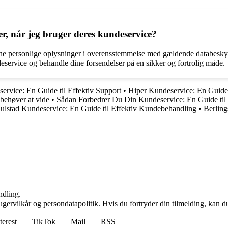
r, når jeg bruger deres kundeservice?
 personlige oplysninger i overensstemmelse med gældende databeskyttels
eservice og behandle dine forsendelser på en sikker og fortrolig måde.
rvice: En Guide til Effektiv Support
•
Hiper Kundeservice: En Guide 
behøver at vide
•
Sådan Forbedrer Du Din Kundeservice: En Guide til
ulstad Kundeservice: En Guide til Effektiv Kundebehandling
•
Berling
ndling.
gervilkår og persondatapolitik. Hvis du fortryder din tilmelding, kan du
terest
TikTok
Mail
RSS