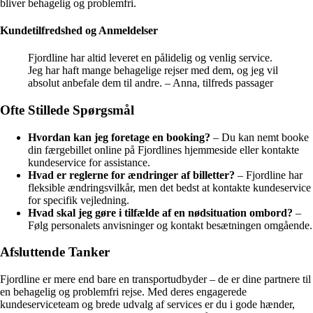
bliver behagelig og problemfri.
Kundetilfredshed og Anmeldelser
Fjordline har altid leveret en pålidelig og venlig service.
Jeg har haft mange behagelige rejser med dem, og jeg vil
absolut anbefale dem til andre. – Anna, tilfreds passager
Ofte Stillede Spørgsmål
Hvordan kan jeg foretage en booking?
– Du kan nemt booke
din færgebillet online på Fjordlines hjemmeside eller kontakte
kundeservice for assistance.
Hvad er reglerne for ændringer af billetter?
– Fjordline har
fleksible ændringsvilkår, men det bedst at kontakte kundeservice
for specifik vejledning.
Hvad skal jeg gøre i tilfælde af en nødsituation ombord?
–
Følg personalets anvisninger og kontakt besætningen omgående.
Afsluttende Tanker
Fjordline er mere end bare en transportudbyder – de er dine partnere til
en behagelig og problemfri rejse. Med deres engagerede
kundeserviceteam og brede udvalg af services er du i gode hænder,