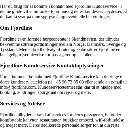
Har du brug for at komme i kontakt med Fjordline Kundeservice? I
denne guide vil vi udforske Fjordline og deres kundeserviceydelser, så
du kan få svar på dine spørgsmål og eventuelle bekymringer.
Om Fjordline
Fjordline er en førende færgeoperatør i Skandinavien, der tilbyder
bekvemme søtransportløsninger mellem Norge, Danmark, Sverige og
Tyskland. Med et bredt udvalg af ruter og skibe sikrer Fjordline en
behagelig rejseoplevelse for passagerer og lastbiler.
Fjordline Kundeservice Kontaktoplysninger
For at komme i kontakt med Fjordline Kundeservice kan du ringe til
deres kundeservicetelefon på +45 96 73 05 00 eller sende en e-mail til
info@fjordline.com. Kundeserviceteamet står klar til at hjælpe med
booking, ændringer, spørgsmål om rejser og mere.
Services og Ydelser
Fjordline tilbyder et væld af services for deres passagerer, herunder
komfortable kahytter, restauranter, butikker ombord, wifi-forbindelse
og meget mere. Deres dedikerede personale sørger for, at din rejse