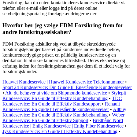
Forsikring, kan du enten kontakte deres kundeservice direkte via
telefon eller e-mail eller logge ind på deres online
selvbetjeningsportal og foretage ændringerne der.
Hvorfor bør jeg vælge FDM Forsikring frem for
andre forsikringsselskaber?
FDM Forsikring adskiller sig ved at tilbyde skræddersyede
forsikringsløsninger baseret på kundernes individuelle behov,
konkurrencedygtige priser, en pålidelig kundeservice og en
dedikation til at sikre kundernes tilfredshed. Deres ekspertise og
erfaring inden for forsikringsbranchen gør dem til et ideelt valg for
forsikringskunder.
Huawei Kundeservice | Huawei Kundeservice Telefonnummer
•
Sport 24 Kundeservice: Din Guide til Enestående Kundeoplevelser
•
Alt, du behøver at vide om Shipmondo kundeservice
•
Stylepit
Kundeservice: En Guide til Effektiv Kundebehandling
•
TDC
Kundeservice: En Guide til Effektiv Kundesupport
•
Renault
Kundeservice: En guide til enestående kundeoplevelser
•
Allbuy
Kundeservice: En Guide til Effektiv Kundebehandling
•
Weber
Kundeservice: En Guide til Effektiv Support
•
Bredbånd Nord
Kundeservice | Eniig Kundeservice | Eniig Fiber Kundeservice
•
Jysk Kundeservice: En Guide til Effektiv Kundebehandling
•