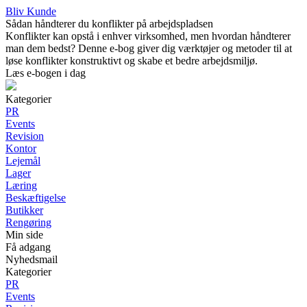
Bliv Kunde
Sådan håndterer du konflikter på arbejdspladsen
Konflikter kan opstå i enhver virksomhed, men hvordan håndterer
man dem bedst? Denne e-bog giver dig værktøjer og metoder til at
løse konflikter konstruktivt og skabe et bedre arbejdsmiljø.
Læs e-bogen i dag
Kategorier
PR
Events
Revision
Kontor
Lejemål
Lager
Læring
Beskæftigelse
Butikker
Rengøring
Min side
Få adgang
Nyhedsmail
Kategorier
PR
Events