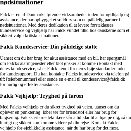
nødsituationer
Falck er en af Danmarks førende virksomheder inden for nødhjælp og
assistance, der har opbygget et solidt ry som en pålidelig partner i
nødsituationer. Med deres dedikation til at levere førsteklasses
kundeservice og vejhjælp har Falck vundet tillid hos danskerne som et
sikkert valg i kritiske situationer.
Falck Kundeservice: Din pålidelige støtte
Uanset om du har brug for akut assistance med en bil, har spørgsmål
om Falcks alarmtjenester eller blot ønsker at komme i kontakt med
deres kundeservice, så er Falck kendt for deres høje standarder inden
for kundesupport. Du kan kontakte Falcks kundeservice via telefon på
tlf: [telefonnummer] eller sende en e-mail til kundeservice@falck.dk
for hurtig og effektiv assistance.
Falck Vejhjælp: Tryghed på farten
Med Falcks vejhjælp er du sikret tryghed på vejen, uanset om du
oplever en punktering, løber tør for brændstof eller har brug for
bugsering. Falcks erfarne teknikere står altid klar til at hjælpe dig, så du
hurtigt og sikkert kan komme videre på din rejse. Kontakt Falcks
vejhjælp for øjeblikkelig assistance, når du har brug for det mest.