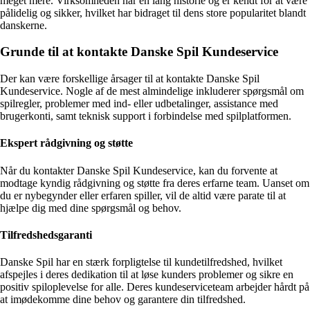
meget mere. Virksomheden har en lang historie og er kendt for at være
pålidelig og sikker, hvilket har bidraget til dens store popularitet blandt
danskerne.
Grunde til at kontakte Danske Spil Kundeservice
Der kan være forskellige årsager til at kontakte Danske Spil
Kundeservice. Nogle af de mest almindelige inkluderer spørgsmål om
spilregler, problemer med ind- eller udbetalinger, assistance med
brugerkonti, samt teknisk support i forbindelse med spilplatformen.
Ekspert rådgivning og støtte
Når du kontakter Danske Spil Kundeservice, kan du forvente at
modtage kyndig rådgivning og støtte fra deres erfarne team. Uanset om
du er nybegynder eller erfaren spiller, vil de altid være parate til at
hjælpe dig med dine spørgsmål og behov.
Tilfredshedsgaranti
Danske Spil har en stærk forpligtelse til kundetilfredshed, hvilket
afspejles i deres dedikation til at løse kunders problemer og sikre en
positiv spiloplevelse for alle. Deres kundeserviceteam arbejder hårdt på
at imødekomme dine behov og garantere din tilfredshed.