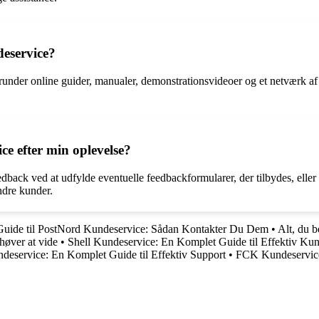
deservice?
nder online guider, manualer, demonstrationsvideoer og et netværk af a
ce efter min oplevelse?
dback ved at udfylde eventuelle feedbackformularer, der tilbydes, ell
ndre kunder.
Guide til PostNord Kundeservice: Sådan Kontakter Du Dem
•
Alt, du 
høver at vide
•
Shell Kundeservice: En Komplet Guide til Effektiv Ku
deservice: En Komplet Guide til Effektiv Support
•
FCK Kundeservice: