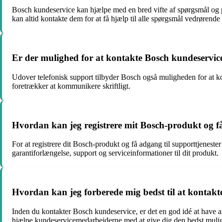
Bosch kundeservice kan hjælpe med en bred vifte af spørgsmål og pr
kan altid kontakte dem for at få hjælp til alle spørgsmål vedrørend
Er der mulighed for at kontakte Bosch kundeservic
Udover telefonisk support tilbyder Bosch også muligheden for at kont
foretrækker at kommunikere skriftligt.
Hvordan kan jeg registrere mit Bosch-produkt og f
For at registrere dit Bosch-produkt og få adgang til supporttjeneste
garantiforlængelse, support og serviceinformationer til dit produkt.
Hvordan kan jeg forberede mig bedst til at kontak
Inden du kontakter Bosch kundeservice, er det en god idé at have a
hjælpe kundeservicemedarbejderne med at give dig den bedst mulig