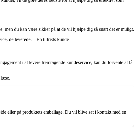
under, vil de gøre deres bedste for at hjælpe dig så effektivt som
, men du kan være sikker på at de vil hjælpe dig så snart det er muligt.
ice, de leverede. – En tilfreds kunde
ngagement i at levere fremragende kundeservice, kan du forvente at få
 læse.
de eller på produktets emballage. Du vil blive sat i kontakt med en