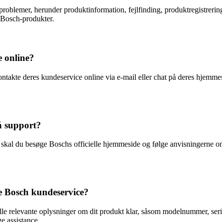
oblemer, herunder produktinformation, fejlfinding, produktregistrering
e Bosch-produkter.
e online?
akte deres kundeservice online via e-mail eller chat på deres hjemmeside
å support?
r skal du besøge Boschs officielle hjemmeside og følge anvisningerne om 
te Bosch kundeservice?
lle relevante oplysninger om dit produkt klar, såsom modelnummer, serie
e assistance.