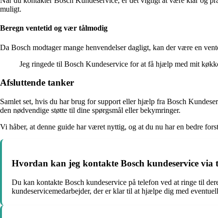
Når du kontakter Bosch Kundeservice, er det vigtigt at være klar og pr
muligt.
Beregn ventetid og vær tålmodig
Da Bosch modtager mange henvendelser dagligt, kan der være en ventetid 
Jeg ringede til Bosch Kundeservice for at få hjælp med mit køkke
Afsluttende tanker
Samlet set, hvis du har brug for support eller hjælp fra Bosch Kundes
den nødvendige støtte til dine spørgsmål eller bekymringer.
Vi håber, at denne guide har været nyttig, og at du nu har en bedre fo
Hvordan kan jeg kontakte Bosch kundeservice via t
Du kan kontakte Bosch kundeservice på telefon ved at ringe til der
kundeservicemedarbejder, der er klar til at hjælpe dig med eventuel