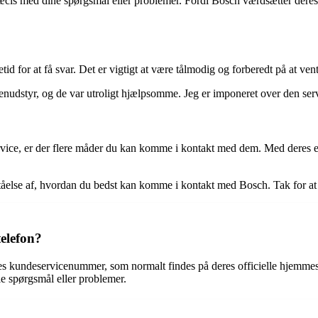
æcis med dine spørgsmål eller problemer. Fordi Bosch værdsætter deres k
for at få svar. Det er vigtigt at være tålmodig og forberedt på at vente
nudstyr, og de var utroligt hjælpsomme. Jeg er imponeret over den serv
ervice, er der flere måder du kan komme i kontakt med dem. Med deres e
rståelse af, hvordan du bedst kan komme i kontakt med Bosch. Tak for at
elefon?
es kundeservicenummer, som normalt findes på deres officielle hjemmesi
le spørgsmål eller problemer.