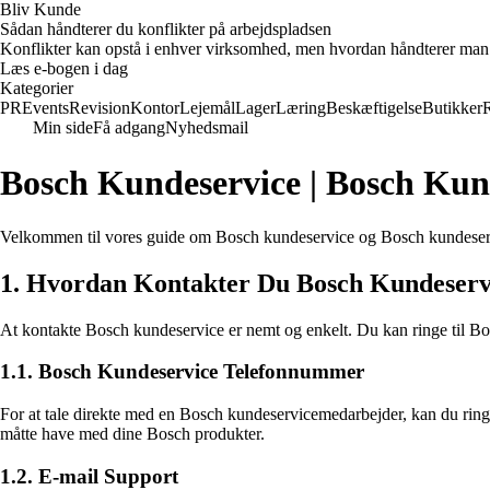
Bliv Kunde
Sådan håndterer du konflikter på arbejdspladsen
Konflikter kan opstå i enhver virksomhed, men hvordan håndterer man d
Læs e-bogen i dag
Kategorier
PR
Events
Revision
Kontor
Lejemål
Lager
Læring
Beskæftigelse
Butikker
Min side
Få adgang
Nyhedsmail
Bosch Kundeservice | Bosch Kun
Velkommen til vores guide om Bosch kundeservice og Bosch kundeservic
1. Hvordan Kontakter Du Bosch Kundeserv
At kontakte Bosch kundeservice er nemt og enkelt. Du kan ringe til Bo
1.1. Bosch Kundeservice Telefonnummer
For at tale direkte med en Bosch kundeservicemedarbejder, kan du ri
måtte have med dine Bosch produkter.
1.2. E-mail Support