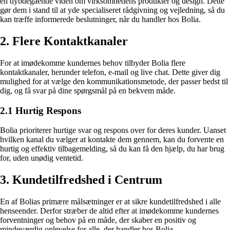
en dybdegående viden om virksomhedens produkter og design. Dette
gør dem i stand til at yde specialiseret rådgivning og vejledning, så du
kan træffe informerede beslutninger, når du handler hos Bolia.
2. Flere Kontaktkanaler
For at imødekomme kundernes behov tilbyder Bolia flere
kontaktkanaler, herunder telefon, e-mail og live chat. Dette giver dig
mulighed for at vælge den kommunikationsmetode, der passer bedst til
dig, og få svar på dine spørgsmål på en bekvem måde.
2.1 Hurtig Respons
Bolia prioriterer hurtige svar og respons over for deres kunder. Uanset
hvilken kanal du vælger at kontakte dem gennem, kan du forvente en
hurtig og effektiv tilbagemelding, så du kan få den hjælp, du har brug
for, uden unødig ventetid.
3. Kundetilfredshed i Centrum
En af Bolias primære målsætninger er at sikre kundetilfredshed i alle
henseender. Derfor stræber de altid efter at imødekomme kundernes
forventninger og behov på en måde, der skaber en positiv og
mindeværdig oplevelse for alle, der handler hos Bolia.