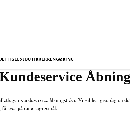
KÆFTIGELSE
BUTIKKER
RENGØRING
n Kundeservice Åbning
etlugen kundeservice åbningstider. Vi vil her give dig en det
g få svar på dine spørgsmål.