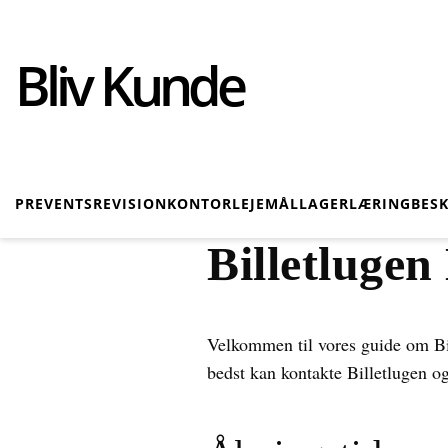
Bliv Kunde
PR
EVENTS
REVISION
KONTOR
LEJEMÅL
LAGER
LÆRING
BES
Billetluge
Velkommen til vores guide om Bill
bedst kan kontakte Billetlugen o