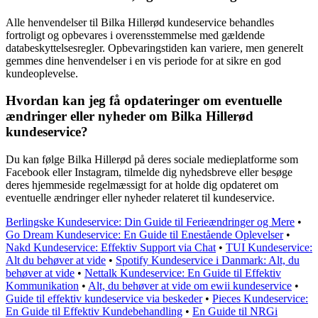
Alle henvendelser til Bilka Hillerød kundeservice behandles
fortroligt og opbevares i overensstemmelse med gældende
databeskyttelsesregler. Opbevaringstiden kan variere, men generelt
gemmes dine henvendelser i en vis periode for at sikre en god
kundeoplevelse.
Hvordan kan jeg få opdateringer om eventuelle
ændringer eller nyheder om Bilka Hillerød
kundeservice?
Du kan følge Bilka Hillerød på deres sociale medieplatforme som
Facebook eller Instagram, tilmelde dig nyhedsbreve eller besøge
deres hjemmeside regelmæssigt for at holde dig opdateret om
eventuelle ændringer eller nyheder relateret til kundeservice.
Berlingske Kundeservice: Din Guide til Ferieændringer og Mere
•
Go Dream Kundeservice: En Guide til Enestående Oplevelser
•
Nakd Kundeservice: Effektiv Support via Chat
•
TUI Kundeservice:
Alt du behøver at vide
•
Spotify Kundeservice i Danmark: Alt, du
behøver at vide
•
Nettalk Kundeservice: En Guide til Effektiv
Kommunikation
•
Alt, du behøver at vide om ewii kundeservice
•
Guide til effektiv kundeservice via beskeder
•
Pieces Kundeservice:
En Guide til Effektiv Kundebehandling
•
En Guide til NRGi