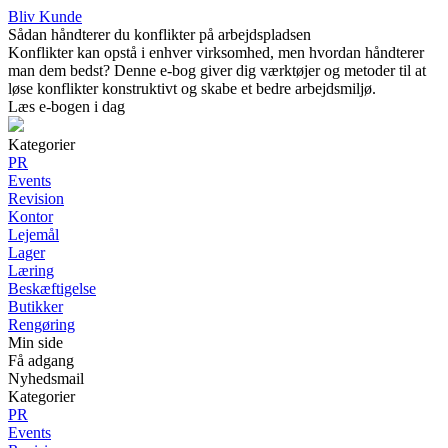
Bliv Kunde
Sådan håndterer du konflikter på arbejdspladsen
Konflikter kan opstå i enhver virksomhed, men hvordan håndterer
man dem bedst? Denne e-bog giver dig værktøjer og metoder til at
løse konflikter konstruktivt og skabe et bedre arbejdsmiljø.
Læs e-bogen i dag
Kategorier
PR
Events
Revision
Kontor
Lejemål
Lager
Læring
Beskæftigelse
Butikker
Rengøring
Min side
Få adgang
Nyhedsmail
Kategorier
PR
Events